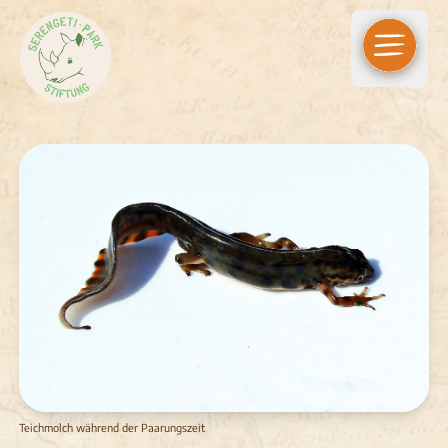
Open m
Teichmolch während der Paarungszeit