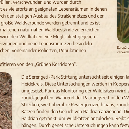
rfüllen, verschwunden und wurden durch
lt es vielerorts an geeigneten Lebensräumen in denen
rch den stetigen Ausbau des Straßennetzes und der
, große Waldverbunde werden getrennt und es ist
erhaltenen naturnahen Waldbestände zu erreichen.
 wird den Wildkatzen eine Möglichkeit gegeben
erwinden und neue Lebensräume zu besiedeln.
Europäis
chen, voneinander isolierten, Populationen
verwech
fitieren von den „Grünen Korridoren“.
Die Serengeti-Park Stiftung untersucht seit einigen 
Heidekreis. Diese Untersuchungen werden in Koopera
umgesetzt. Für das Monitoring der Wildkatzen wird
zurückgegriffen. Während der Paarungszeit in den 
Strecken, weit über ihre Reviergrenzen hinaus, zurüc
Katzen finden den Geruch von Baldrian anziehend. D
Baldrian getränkt, um Wildkatzen anzulocken. Reibt 
hängen. Durch genetische Untersuchungen kann festg